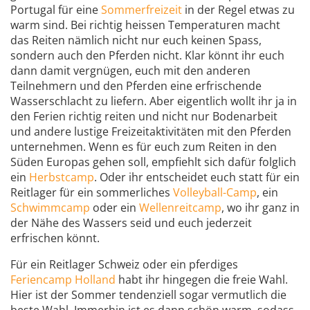
Portugal für eine
Sommerfreizeit
in der Regel etwas zu
warm sind. Bei richtig heissen Temperaturen macht
das Reiten nämlich nicht nur euch keinen Spass,
sondern auch den Pferden nicht. Klar könnt ihr euch
dann damit vergnügen, euch mit den anderen
Teilnehmern und den Pferden eine erfrischende
Wasserschlacht zu liefern. Aber eigentlich wollt ihr ja in
den Ferien richtig reiten und nicht nur Bodenarbeit
und andere lustige Freizeitaktivitäten mit den Pferden
unternehmen. Wenn es für euch zum Reiten in den
Süden Europas gehen soll, empfiehlt sich dafür folglich
ein
Herbstcamp
. Oder ihr entscheidet euch statt für ein
Reitlager für ein sommerliches
Volleyball-Camp
, ein
Schwimmcamp
oder ein
Wellenreitcamp
, wo ihr ganz in
der Nähe des Wassers seid und euch jederzeit
erfrischen könnt.
Für ein Reitlager Schweiz oder ein pferdiges
Feriencamp Holland
habt ihr hingegen die freie Wahl.
Hier ist der Sommer tendenziell sogar vermutlich die
beste Wahl. Immerhin ist es dann schön warm, sodass