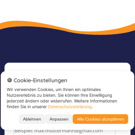
Newsletter
🍪 Cookie-Einstellungen
Wir verwenden Cookies, um Ihnen ein optimales
Melde dich jetzt für unseren Newsletter an, um
Nutzererlebnis zu bieten. Sie können Ihre Einwilligung
tolle Angebote zu erhalten und immer up to
jederzeit ändern oder widerrufen. Weitere Informationen
date zu sein!
finden Sie in unserer
Datenschutzerklärung
.
Trage hier deine E-Mail Adresse ein
*
Ablehnen
Anpassen
Alle Cookies akzeptieren