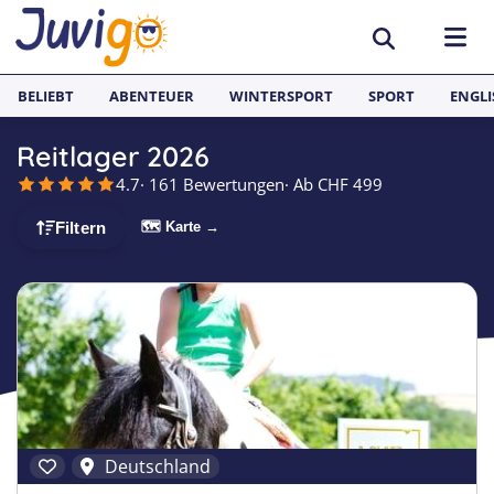
BELIEBT
ABENTEUER
WINTERSPORT
SPORT
ENGLI
Reitlager 2026
AKTIVITÄTEN
4.7
· 161 Bewertungen
· Ab CHF 499
Sportcamps
REISEZIELE
🗺 Karte →
Filtern
Lerncamps
Aargau
SPRACHFERIEN
Surfcamps
Basel
Sprachreisen
JUGENDREISEN
Outdoorcamps
Bern
Englisch Sprachferien England
Spanien
Fussballcamps
Freiburg
Sprachferien Frankreich
Italien
Segelcamps
Graubünden
Sprachferien Spanien
Deutschland
Deutschland
Tenniscamps
Luzern