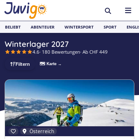
BELIEBT
ABENTEUER
WINTERSPORT
SPORT
ENGLI
Winterlager 2027
AKTIVITÄTEN
4.6
· 180 Bewertungen
· Ab CHF 449
Sportcamps
REISEZIELE
🗺 Karte →
Filtern
Lerncamps
Aargau
SPRACHFERIEN
Surfcamps
Basel
Sprachreisen
JUGENDREISEN
Outdoorcamps
Bern
Englisch Sprachferien England
Spanien
Fussballcamps
Freiburg
Sprachferien Frankreich
Italien
Segelcamps
Graubünden
Sprachferien Spanien
Deutschland
Österreich
Tenniscamps
Luzern