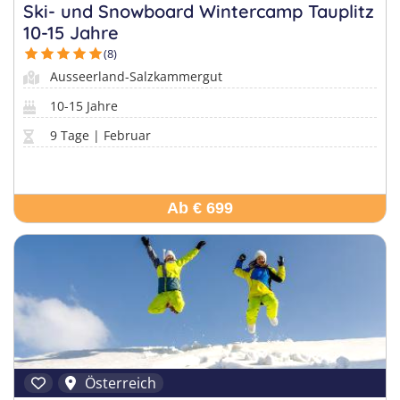
Sprachferien in der Schweiz
Frankreich
Ski- und Snowboard Wintercamp Tauplitz
Tanzcamps
10-15 Jahre
Tessin
Englisch Sprachferien USA
Portugal
(8)
Skilager
Waadt
Englisch Sprachferien Malta
Österreich
Ausseerland-Salzkammergut
Snowboard-Lager
Wallis
Italienisch Sprachferien Italien
10-15 Jahre
Holland
Zürich
9 Tage | Februar
Sprachferien in Österreich
USA
Ab € 699
Österreich