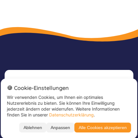
Newsletter
🍪 Cookie-Einstellungen
Wir verwenden Cookies, um Ihnen ein optimales
Melde dich jetzt für unseren Newsletter an, um
Nutzererlebnis zu bieten. Sie können Ihre Einwilligung
tolle Angebote zu erhalten und immer up to
jederzeit ändern oder widerrufen. Weitere Informationen
date zu sein!
finden Sie in unserer
Datenschutzerklärung
.
Trage hier deine E-Mail Adresse ein
*
Ablehnen
Anpassen
Alle Cookies akzeptieren