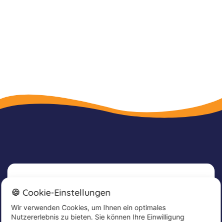
Newsletter
🍪 Cookie-Einstellungen
Wir verwenden Cookies, um Ihnen ein optimales
Melde dich jetzt für unseren Newsletter an, um
Nutzererlebnis zu bieten. Sie können Ihre Einwilligung
tolle Angebote zu erhalten und immer up to