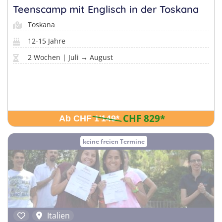
Teenscamp mit Englisch in der Toskana
Toskana
12-15 Jahre
2 Wochen | Juli → August
CHF 829
*
Ab CHF 1'149
*
keine freien Termine
Italien