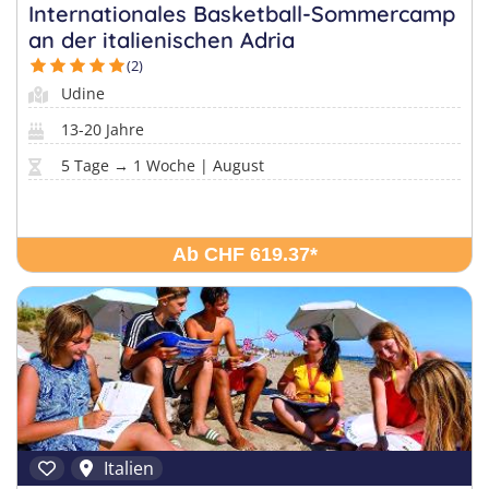
Sprachferien in der Schweiz
Frankreich
Internationales Basketball-Sommercamp
Tanzcamps
an der italienischen Adria
Tessin
Englisch Sprachferien USA
Portugal
(2)
Skilager
Waadt
Englisch Sprachferien Malta
Österreich
Udine
Snowboard-Lager
Wallis
Italienisch Sprachferien Italien
13-20 Jahre
Holland
Zürich
5 Tage → 1 Woche | August
Sprachferien in Österreich
USA
Ab CHF 619.37
*
Italien