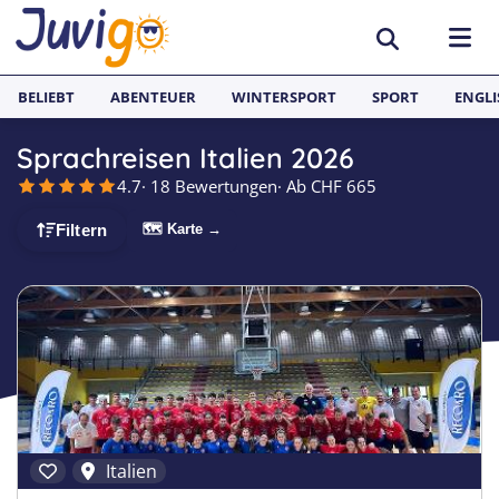
BELIEBT
ABENTEUER
WINTERSPORT
SPORT
ENGLI
Sprachreisen Italien 2026
AKTIVITÄTEN
4.7
· 18 Bewertungen
· Ab CHF 665
Sportcamps
REISEZIELE
🗺 Karte →
Filtern
Lerncamps
Aargau
SPRACHFERIEN
Surfcamps
Basel
Sprachreisen
JUGENDREISEN
Outdoorcamps
Bern
Englisch Sprachferien England
Spanien
Fussballcamps
Freiburg
Sprachferien Frankreich
Italien
Segelcamps
Graubünden
Sprachferien Spanien
Deutschland
Italien
Tenniscamps
Luzern