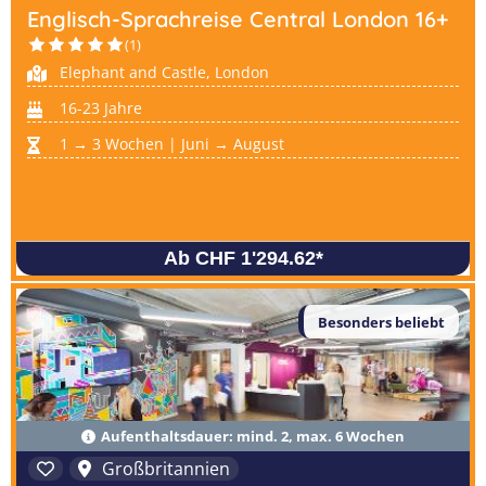
Englisch-Sprachreise Central London 16+
(1)
Elephant and Castle, London
16-23 Jahre
1 → 3 Wochen | Juni → August
Ab CHF 1'294.62
*
Besonders beliebt
Aufenthaltsdauer: mind. 2, max. 6 Wochen
Großbritannien