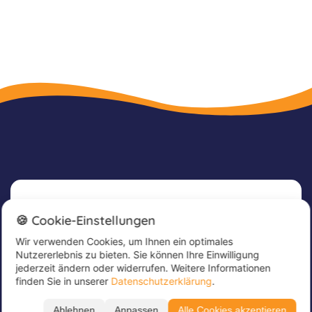
Newsletter
🍪 Cookie-Einstellungen
Wir verwenden Cookies, um Ihnen ein optimales
Melde dich jetzt für unseren Newsletter an, um
Nutzererlebnis zu bieten. Sie können Ihre Einwilligung
tolle Angebote zu erhalten und immer up to
jederzeit ändern oder widerrufen. Weitere Informationen
date zu sein!
finden Sie in unserer
Datenschutzerklärung
.
Trage hier deine E-Mail Adresse ein
*
Ablehnen
Anpassen
Alle Cookies akzeptieren