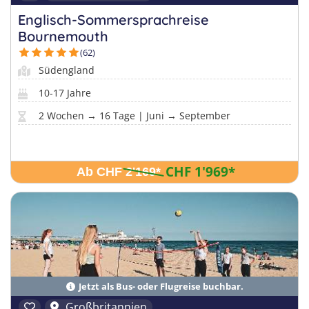
Englisch-Sommersprachreise
Bournemouth
(62)
Südengland
10-17 Jahre
2 Wochen → 16 Tage | Juni → September
CHF 1'969
*
Ab CHF 2'169
*
Jetzt als Bus- oder Flugreise buchbar.
Großbritannien