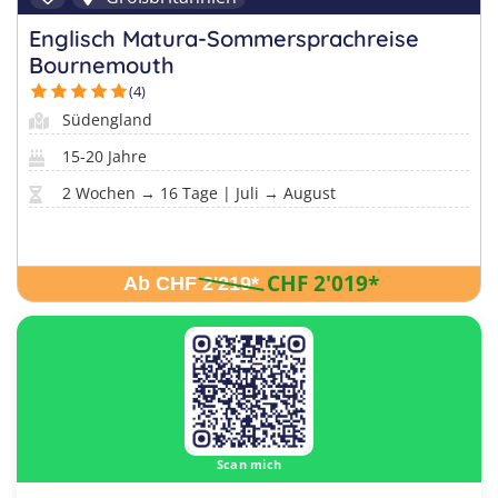
Englisch Matura-Sommersprachreise
Bournemouth
(4)
Südengland
15-20 Jahre
2 Wochen → 16 Tage | Juli → August
CHF 2'019
*
Ab CHF 2'219
*
Scan mich