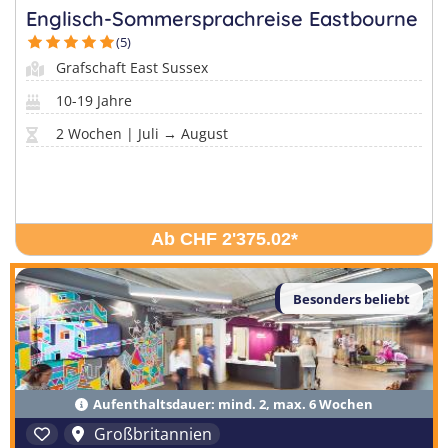
Englisch-Sommersprachreise Eastbourne
(5)
Grafschaft East Sussex
10-19 Jahre
2 Wochen | Juli → August
Ab CHF 2'375.02
*
Besonders beliebt
Aufenthaltsdauer: mind. 2, max. 6 Wochen
Großbritannien