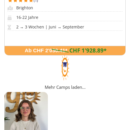
(1)
Brighton
16-22 Jahre
2 → 3 Wochen | Juni → September
CHF 1'928.89
*
Ab CHF 2'030.41
*
Mehr Camps laden...