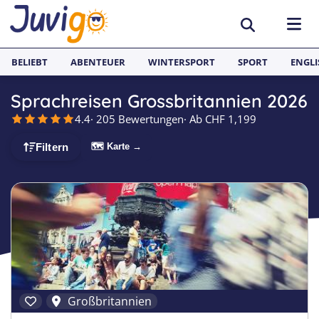
BELIEBT
ABENTEUER
WINTERSPORT
SPORT
ENGLI
Sprachreisen Grossbritannien 2026
AKTIVITÄTEN
4.4
· 205 Bewertungen
· Ab CHF 1,199
Sportcamps
REISEZIELE
🗺 Karte →
Filtern
Lerncamps
Aargau
SPRACHFERIEN
Surfcamps
Basel
Sprachreisen
JUGENDREISEN
Outdoorcamps
Bern
Englisch Sprachferien England
Spanien
Fussballcamps
Freiburg
Sprachferien Frankreich
Italien
Segelcamps
Graubünden
Sprachferien Spanien
Deutschland
Großbritannien
Tenniscamps
Luzern