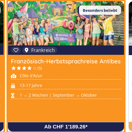
Besonders beliebt
Frankreich
Französisch-Herbstsprachreise Antibes
(5)
Côte d'Azur
13-17 Jahre
1 → 2 Wochen | September → Oktober
Ab CHF 1'189.26
*