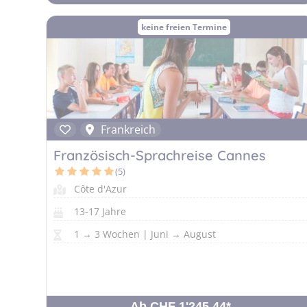
keine freien Termine
Frankreich
Französisch-Sprachreise Cannes
(5)
Côte d'Azur
13-17 Jahre
1 → 3 Wochen | Juni → August
Ab CHF 1'245.44
*