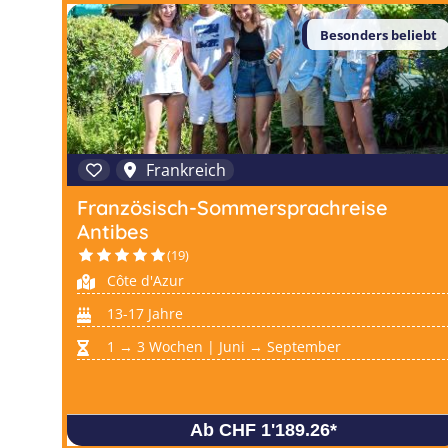
Besonders beliebt
Frankreich
Französisch-Sommersprachreise
Antibes
(19)
Côte d'Azur
13-17 Jahre
1 → 3 Wochen | Juni → September
Ab CHF 1'189.26
*