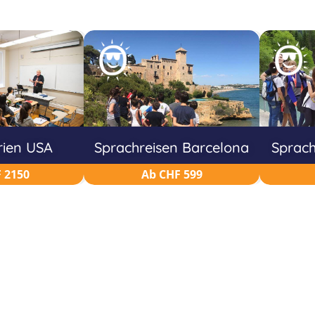
rien USA
Sprachreisen Barcelona
Sprach
 2150
Ab CHF 599