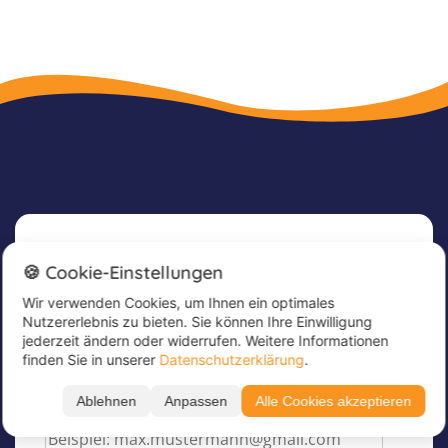
Newsletter
🍪 Cookie-Einstellungen
Wir verwenden Cookies, um Ihnen ein optimales
Melde dich jetzt für unseren Newsletter an, um
Nutzererlebnis zu bieten. Sie können Ihre Einwilligung
tolle Angebote zu erhalten und immer up to
jederzeit ändern oder widerrufen. Weitere Informationen
date zu sein!
finden Sie in unserer
Datenschutzerklärung
.
Trage hier deine E-Mail Adresse ein
*
Ablehnen
Anpassen
Alle Cookies akzeptieren