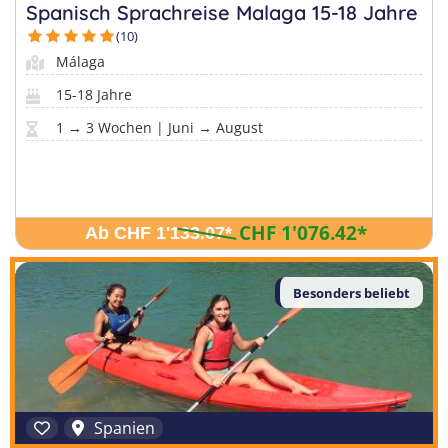
Sprachferien in der Schweiz
Frankreich
Spanisch Sprachreise Malaga 15-18 Jahre
Tanzcamps
Tessin
(10)
Englisch Sprachferien USA
Portugal
Málaga
Skilager
Waadt
Englisch Sprachferien Malta
Österreich
15-18 Jahre
Snowboard-Lager
Wallis
Italienisch Sprachferien Italien
Holland
1 → 3 Wochen | Juni → August
Zürich
Sprachferien in Österreich
USA
CHF 1'076.42
*
Ab CHF 1'133.07
*
Besonders beliebt
Spanien