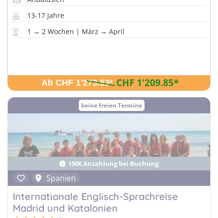
13-17 Jahre
1 → 2 Wochen | März → April
CHF 1'209.85
*
Ab CHF 1'273.53
*
keine freien Termine
150€ Anzahlung bei Buchung
Spanien
Internationale Englisch-Sprachreise
Madrid und Katalonien