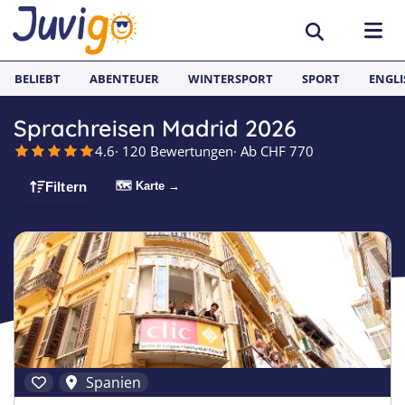
BELIEBT
ABENTEUER
WINTERSPORT
SPORT
ENGLI
Sprachreisen Madrid 2026
AKTIVITÄTEN
4.6
· 120 Bewertungen
· Ab CHF 770
Sportcamps
REISEZIELE
🗺 Karte →
Filtern
Lerncamps
Aargau
SPRACHFERIEN
Surfcamps
Basel
Sprachreisen
JUGENDREISEN
Outdoorcamps
Bern
Englisch Sprachferien England
Spanien
Fussballcamps
Freiburg
Sprachferien Frankreich
Italien
Segelcamps
Graubünden
Sprachferien Spanien
Deutschland
Spanien
Tenniscamps
Luzern