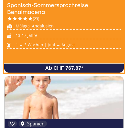
Spanisch-Sommersprachreise
Benalmadena
(23)
Málaga, Andalusien
13-17 Jahre
1 → 3 Wochen | Juni → August
Ab CHF 767.87
*
Spanien