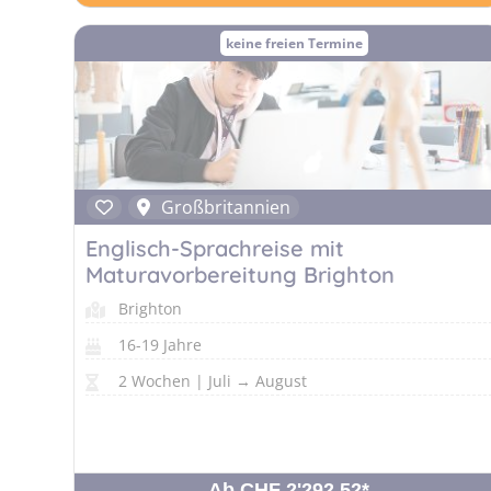
keine freien Termine
Großbritannien
Englisch-Sprachreise mit
Maturavorbereitung Brighton
Brighton
16-19 Jahre
2 Wochen | Juli → August
Ab CHF 2'292.52
*