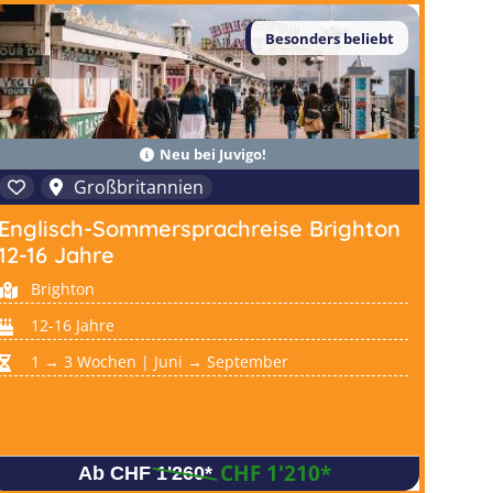
Besonders beliebt
Neu bei Juvigo!
Großbritannien
Englisch-Sommersprachreise Brighton
12-16 Jahre
Brighton
12-16 Jahre
1 → 3 Wochen | Juni → September
CHF 1'210
*
Ab CHF 1'260
*