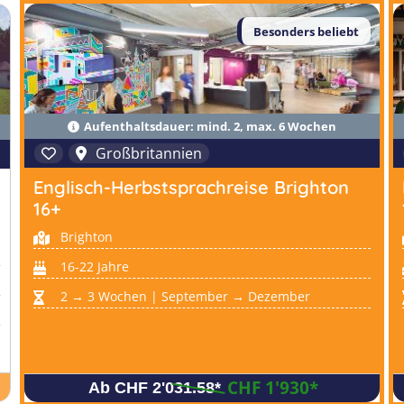
Besonders beliebt
Aufenthaltsdauer: mind. 2, max. 6 Wochen
Großbritannien
Englisch-Herbstsprachreise Brighton
16+
Brighton
16-22 Jahre
2 → 3 Wochen | September → Dezember
CHF 1'930
*
Ab CHF 2'031.58
*