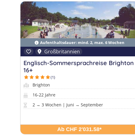
Aufenthaltsdauer: mind. 2, max. 6 Wochen
Großbritannien
Englisch-Sommersprachreise Brighton
16+
(1)
Brighton
16-22 Jahre
2 → 3 Wochen | Juni → September
Ab CHF 2'031.58
*