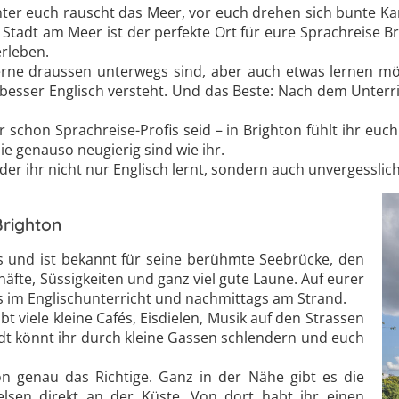
 unter euch rauscht das Meer, vor euch drehen sich bunte Ka
Stadt am Meer ist der perfekte Ort für eure Sprachreise Br
rleben.
e gerne draussen unterwegs sind, aber auch etwas lernen m
 besser Englisch versteht. Und das Beste: Nach dem Unterric
chon Sprachreise-Profis seid – in Brighton fühlt ihr euch g
ie genauso neugierig sind wie ihr.
er ihr nicht nur Englisch lernt, sondern auch unvergesslich
Brighton
s und ist bekannt für seine berühmte Seebrücke, den
häfte, Süssigkeiten und ganz viel gute Laune. Auf eurer
ns im Englischunterricht und nachmittags am Strand.
ibt viele kleine Cafés, Eisdielen, Musik auf den Strassen
tadt könnt ihr durch kleine Gassen schlendern und euch
ton genau das Richtige. Ganz in der Nähe gibt es die
felsen direkt an der Küste. Von dort habt ihr einen