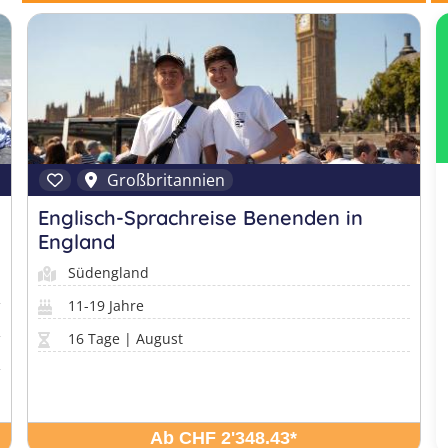
Großbritannien
Englisch-Sprachreise Benenden in
England
Südengland
11-19 Jahre
16 Tage | August
Ab CHF 2'348.43
*