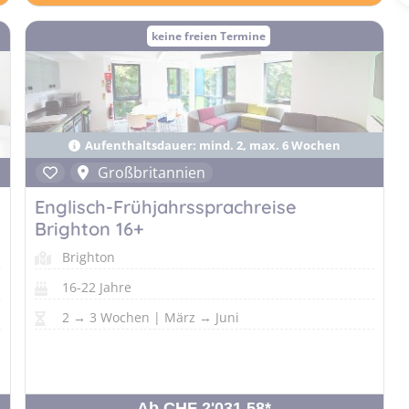
keine freien Termine
Aufenthaltsdauer: mind. 2, max. 6 Wochen
Großbritannien
Englisch-Frühjahrssprachreise
Brighton 16+
Brighton
16-22 Jahre
2 → 3 Wochen | März → Juni
Ab CHF 2'031.58
*