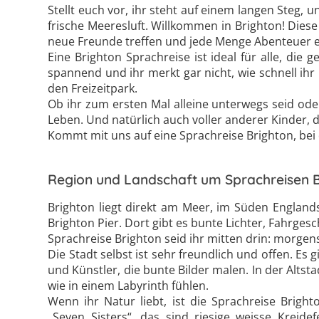
Stellt euch vor, ihr steht auf einem langen Steg,
frische Meeresluft. Willkommen in Brighton! Diese 
neue Freunde treffen und jede Menge Abenteuer e
Eine Brighton Sprachreise ist ideal für alle, di
spannend und ihr merkt gar nicht, wie schnell ihr
den Freizeitpark.
Ob ihr zum ersten Mal alleine unterwegs seid oder s
Leben. Und natürlich auch voller anderer Kinder, d
Kommt mit uns auf eine Sprachreise Brighton, bei d
Region und Landschaft um Sprachreisen 
Brighton liegt direkt am Meer, im Süden England
Brighton Pier. Dort gibt es bunte Lichter, Fahrgesc
Sprachreise Brighton seid ihr mitten drin: morge
Die Stadt selbst ist sehr freundlich und offen. Es g
und Künstler, die bunte Bilder malen. In der Alts
wie in einem Labyrinth fühlen.
Wenn ihr Natur liebt, ist die Sprachreise Brigh
„Seven Sisters“, das sind riesige weisse Kreide