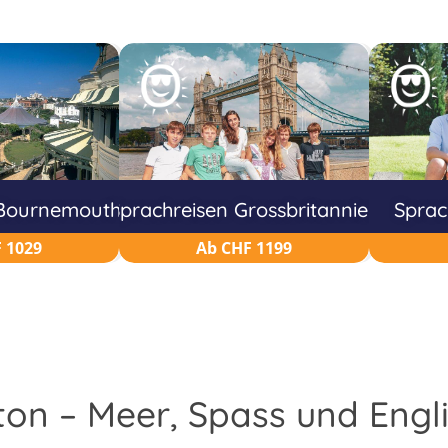
 Bournemouth
Sprachreisen Grossbritannien
Sprac
 1029
Ab CHF 1199
ton – Meer, Spass und Engli