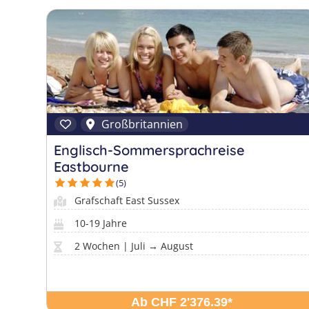
Großbritannien
Englisch-Sommersprachreise
Eastbourne
(5)
Grafschaft East Sussex
10-19 Jahre
2 Wochen | Juli → August
Ab CHF 2'376.39
*