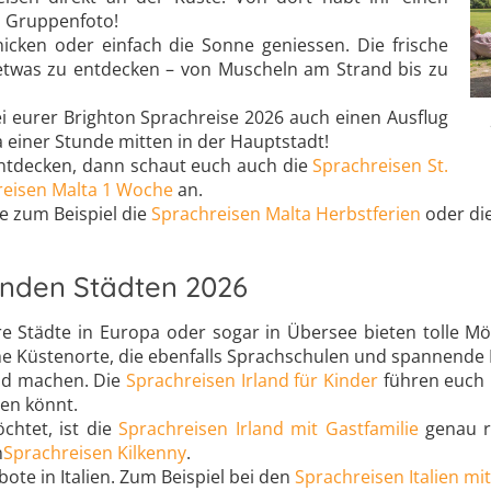
n Gruppenfoto!
nicken oder einfach die Sonne geniessen. Die frische
etwas zu entdecken – von Muscheln am Strand bis zu
i eurer Brighton Sprachreise 2026 auch einen Ausflug
 einer Stunde mitten in der Hauptstadt!
entdecken, dann schaut euch auch die
Sprachreisen St.
reisen Malta 1 Woche
an.
ie zum Beispiel die
Sprachreisen Malta Herbstferien
oder di
enden Städten 2026
re Städte in Europa oder sogar in Übersee bieten tolle Mö
ische Küstenorte, die ebenfalls Sprachschulen und spannend
and machen. Die
Sprachreisen Irland für Kinder
führen euch 
ben könnt.
chtet, ist die
Sprachreisen Irland mit Gastfamilie
genau ri
n
Sprachreisen Kilkenny
.
te in Italien. Zum Beispiel bei den
Sprachreisen Italien mit