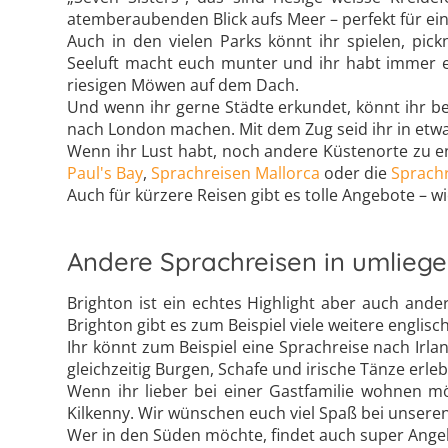
atemberaubenden Blick aufs Meer – perfekt für ei
Auch in den vielen Parks könnt ihr spielen, pick
Seeluft macht euch munter und ihr habt immer 
riesigen Möwen auf dem Dach.
Und wenn ihr gerne Städte erkundet, könnt ihr be
nach London machen. Mit dem Zug seid ihr in etwa
Wenn ihr Lust habt, noch andere Küstenorte zu 
Paul's Bay
,
Sprachreisen Mallorca
oder die
Sprach
Auch für kürzere Reisen gibt es tolle Angebote – w
Andere Sprachreisen in umlieg
Brighton ist ein echtes Highlight aber auch ande
Brighton gibt es zum Beispiel viele weitere engl
Ihr könnt zum Beispiel eine Sprachreise nach Irl
gleichzeitig Burgen, Schafe und irische Tänze erle
Wenn ihr lieber bei einer Gastfamilie wohnen mö
Kilkenny. Wir wünschen euch viel Spaß bei unsere
Wer in den Süden möchte, findet auch super Angebo