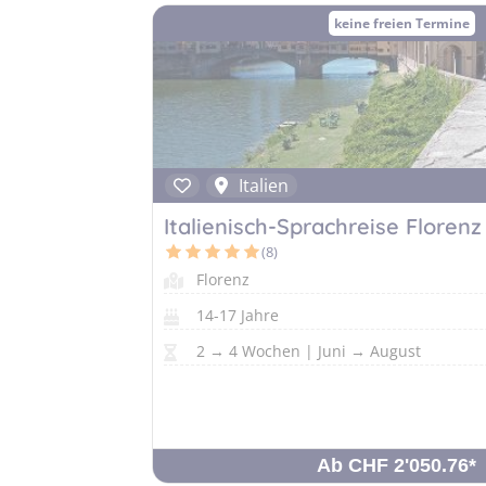
keine freien Termine
Italien
Italienisch-Sprachreise Florenz
(8)
Florenz
14-17 Jahre
2 → 4 Wochen | Juni → August
Ab CHF 2'050.76
*