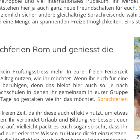
ropole und viel internationales Publikum. Ihr werdet 
 entstehen hier ja auch ganz neue Freundschaften für euch.
n ziemlich sicher andere gleichaltrige Sprachreisende wä
 eine Menge an spannenden Freizeitmöglichkeiten. Eins ste
.
chferien Rom und geniesst die
ein Prüfungsstress mehr. In eurer freien Ferienzeit
Alltag nutzen, wie ihr möchtet. Wenn ihr euch für eine
 beruhigen, denn das bleibt hier auch so! Je nach
prachschulen in denen ihr gemeinsam in eurer Gruppe
 Tage so gestalten wie ihr das möchtet.
Sprachferien
reien Zeit, da ihr diese auch effektiv nutzt, um etwas
ren. Ihr verbindet Urlaub und Bildung, verbessert euer
 auf. Vielleicht packt es euch sogar so sehr, dass ihr
d euer erlerntes Wissen zu Hause direkt einzusetzen.
Z