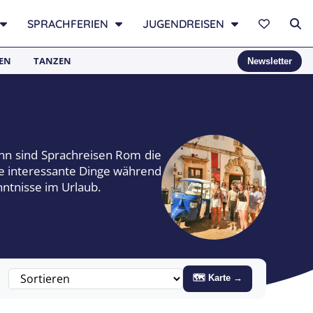
SPRACHFERIEN
JUGENDREISEN
EN
TANZEN
Newsletter
nn sind Sprachreisen Rom die
nge interessante Dinge während
nntnisse im Urlaub.
🗺 Karte →