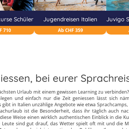
urse Schüler
Jugendreisen Italien
Juvigo S
F 710
Ab CHF 359
niessen, bei eurer Sprachr
 nächsten Urlaub mit einem gewissen Learning zu verbinde
chlegen und einfach nur die Zeit geniessen lässt sich 
 gibt in Italien unzählige Angebote wie etwa Sprachcamp
rachurlaub ist die Besonderheit, dass ihr täglich auch n
se Weise einen wirklich authentischen Einblick in die Kultu
e Leute sind gut drauf, das Wetter spielt oft mit und di