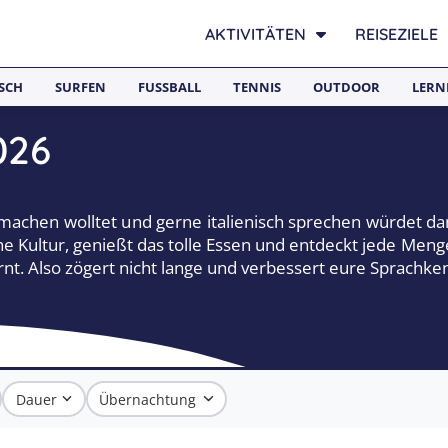
AKTIVITÄTEN
REISEZIELE
SCH
SURFEN
FUSSBALL
TENNIS
OUTDOOR
LERN
026
achen wolltet und gerne italienisch sprechen würdet da
ische Kultur, genießt das tolle Essen und entdeckt jede Me
rnt. Also zögert nicht lange und verbessert eure Sprachke
Dauer
Übernachtung