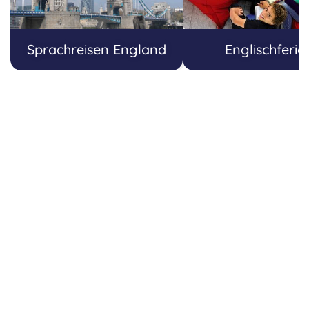
Sprachreisen England
Englischferie
46