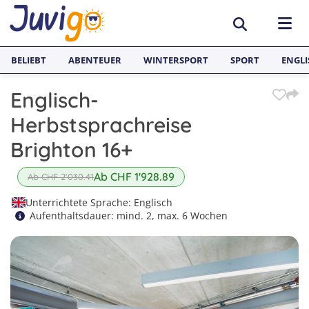
BELIEBT
ABENTEUER
WINTERSPORT
SPORT
ENGLI
Englisch-
AKTIVITÄTEN
Herbstsprachreise
Sportcamps
REISEZIELE
Brighton 16+
Lerncamps
Aargau
SPRACHFERIEN
Ab CHF 1'928.89
Ab CHF 2'030.41
Surfcamps
Basel
Sprachreisen
Unterrichtete Sprache: Englisch
JUGENDREISEN
Aufenthaltsdauer: mind. 2, max. 6 Wochen
Outdoorcamps
Bern
Englisch Sprachferien England
Spanien
Fussballcamps
Freiburg
Sprachferien Frankreich
Italien
1
Segelcamps
Graubünden
2
Sprachferien Spanien
Deutschland
3
Tenniscamps
Luzern