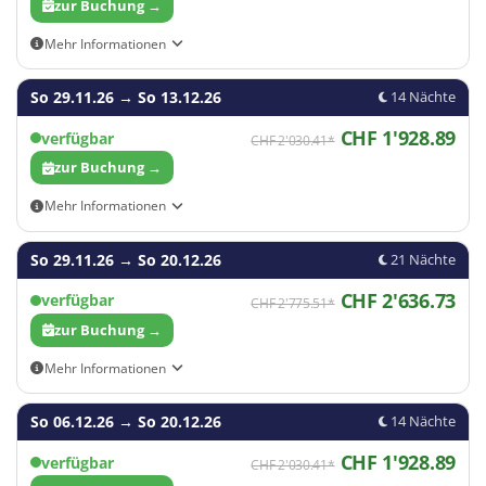
zur Buchung →
Mehr Informationen
Tagesaktuelle Flüge findet ihr im Buchungsformular
So 29.11.26
→
So 13.12.26
14 Nächte
CHF 1'928.89
verfügbar
CHF 2'030.41*
zur Buchung →
Mehr Informationen
Tagesaktuelle Flüge findet ihr im Buchungsformular
So 29.11.26
→
So 20.12.26
21 Nächte
34
CHF 2'636.73
verfügbar
CHF 2'775.51*
35
36
zur Buchung →
Mehr Informationen
Tagesaktuelle Flüge findet ihr im Buchungsformular
So 06.12.26
→
So 20.12.26
14 Nächte
CHF 1'928.89
verfügbar
CHF 2'030.41*