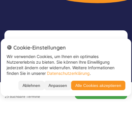
Newsletter
🍪 Cookie-Einstellungen
Wir verwenden Cookies, um Ihnen ein optimales
Melde dich jetzt für unseren Newsletter an, um
Nutzererlebnis zu bieten. Sie können Ihre Einwilligung
tolle Angebote zu erhalten und immer up to
jederzeit ändern oder widerrufen. Weitere Informationen
date zu sein!
finden Sie in unserer
Datenschutzerklärung
.
Trage hier deine E-Mail Adresse ein
*
Ablehnen
Anpassen
Alle Cookies akzeptieren
Ab CHF 1'928.89
CHF 2'030.41
zur Buchung →
25 buchbare Termine