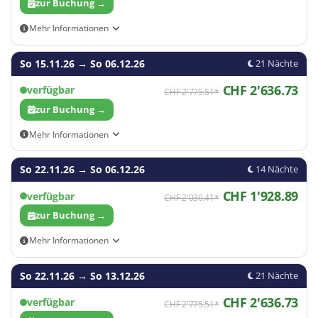
zur Buchung →
Mehr Informationen
Tagesaktuelle Flüge findet ihr im Buchungsformular
So 15.11.26
→
So 06.12.26
21 Nächte
CHF 2'636.73
verfügbar
CHF 2'775.51*
zur Buchung →
Mehr Informationen
Tagesaktuelle Flüge findet ihr im Buchungsformular
So 22.11.26
→
So 06.12.26
14 Nächte
31
32
CHF 1'928.89
33
verfügbar
CHF 2'030.41*
zur Buchung →
Mehr Informationen
Tagesaktuelle Flüge findet ihr im Buchungsformular
So 22.11.26
→
So 13.12.26
21 Nächte
CHF 2'636.73
verfügbar
CHF 2'775.51*