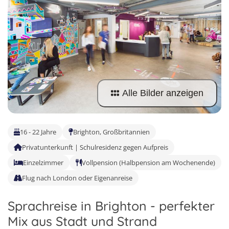
Sprachferien in der Schweiz
Frankreich
Tanzcamps
Tessin
Englisch Sprachferien USA
Portugal
Skilager
Waadt
Englisch Sprachferien Malta
Österreich
Snowboard-Lager
Wallis
Italienisch Sprachferien Italien
Holland
Zürich
Sprachferien in Österreich
USA
Alle Bilder anzeigen
16 - 22 Jahre
Brighton, Großbritannien
Privatunterkunft | Schulresidenz gegen Aufpreis
Einzelzimmer
Vollpension (Halbpension am Wochenende)
Flug nach London oder Eigenanreise
Sprachreise in Brighton - perfekter
4
Mix aus Stadt und Strand
5