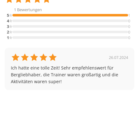
1 Bewertungen
5
1
4
0
3
0
2
0
1
0
26.07.2024
Ich hatte eine tolle Zeit! Sehr empfehlenswert für 
Bergliebhaber, die Trainer waren großartig und die 
Aktivitäten waren super!