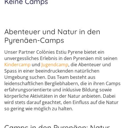
Keine Camps
Sprachferien in Österrei
Holland
Finde das perfekte Camp für dich
USA
Beantworte ein paar kurze Fragen – wir übernehmen den Rest.
Abenteuer und Natur in den
Pyrenäen-Camps
Unser Partner Colònies Estiu Pyrene bietet ein
unvergessliches Erlebnis in den Pyrenäen mit seinen
Kindercamp
und
Jugendcamp
, die Abenteuer und
Spass in einer beeindruckenden natürlichen
Umgebung suchen. Das Team besteht aus
leidenschaftlichen Bergliebhabern, die in ihren Camps
erfahrungsorientierte und inklusive Bildung sowie
körperliche Aktivitäten in der Natur anbieten. Dabei
wird stets darauf geachtet, den Einfluss auf die Natur
so gering wie möglich zu halten.
Camps in den Pyrenäen: Natur,