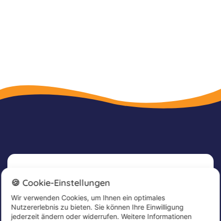
Newsletter
🍪 Cookie-Einstellungen
Wir verwenden Cookies, um Ihnen ein optimales
Melde dich jetzt für unseren Newsletter an, um
Nutzererlebnis zu bieten. Sie können Ihre Einwilligung
tolle Angebote zu erhalten und immer up to
jederzeit ändern oder widerrufen. Weitere Informationen