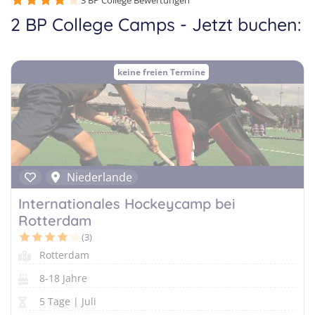
Sprachferien in der Schweiz
3 BP College Bewertungen
Frankreich
2 BP College Camps - Jetzt buchen:
Tanzcamps
Tessin
Englisch Sprachferien USA
Portugal
Skilager
Waadt
Englisch Sprachferien Malta
Österreich
keine freien Termine
Snowboard-Lager
Wallis
Italienisch Sprachferien Italien
Holland
Zürich
Sprachferien in Österreich
USA
Niederlande
Internationales Hockeycamp bei
Rotterdam
(3)
Rotterdam
8-18 Jahre
5 Tage | Juli