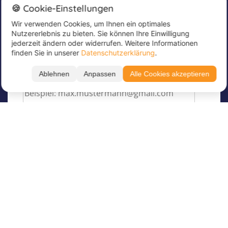
Newsletter
🍪 Cookie-Einstellungen
Wir verwenden Cookies, um Ihnen ein optimales
Melde dich jetzt für unseren Newsletter an, um
Nutzererlebnis zu bieten. Sie können Ihre Einwilligung
tolle Angebote zu erhalten und immer up to
jederzeit ändern oder widerrufen. Weitere Informationen
date zu sein!
finden Sie in unserer
Datenschutzerklärung
.
Trage hier deine E-Mail Adresse ein
*
Ablehnen
Anpassen
Alle Cookies akzeptieren
Über Juvigo
Über uns
Unsere Feriencamps