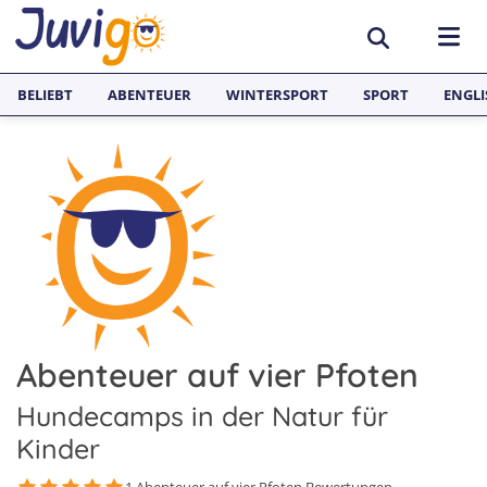
BELIEBT
ABENTEUER
WINTERSPORT
SPORT
ENGLI
AKTIVITÄTEN
Sportcamps
REISEZIELE
Lerncamps
Aargau
SPRACHFERIEN
Surfcamps
Basel
Sprachreisen
JUGENDREISEN
Outdoorcamps
Bern
Englisch Sprachferien England
Abenteuer auf vier Pfoten
Spanien
Fussballcamps
Freiburg
Sprachferien Frankreich
Italien
Hundecamps in der Natur für
Segelcamps
Graubünden
Kinder
Sprachferien Spanien
Deutschland
Tenniscamps
Luzern