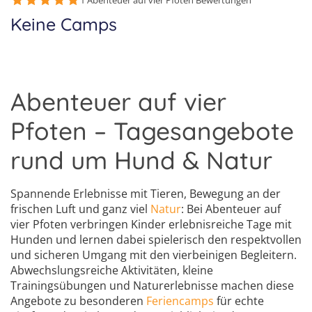
Sprachferien in der Schweiz
1 Abenteuer auf vier Pfoten Bewertungen
Frankreich
Keine Camps
Tanzcamps
Tessin
Englisch Sprachferien USA
Portugal
Skilager
Waadt
Englisch Sprachferien Malta
Österreich
Snowboard-Lager
Wallis
Italienisch Sprachferien Italien
Holland
Abenteuer auf vier
Zürich
Sprachferien in Österreich
USA
Pfoten – Tagesangebote
rund um Hund & Natur
Spannende Erlebnisse mit Tieren, Bewegung an der
frischen Luft und ganz viel
Natur
: Bei Abenteuer auf
vier Pfoten verbringen Kinder erlebnisreiche Tage mit
Hunden und lernen dabei spielerisch den respektvollen
und sicheren Umgang mit den vierbeinigen Begleitern.
Abwechslungsreiche Aktivitäten, kleine
Trainingsübungen und Naturerlebnisse machen diese
Angebote zu besonderen
Feriencamps
für echte