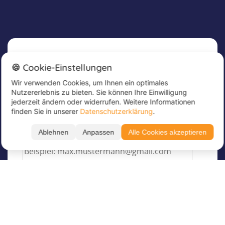
Newsletter
🍪 Cookie-Einstellungen
Wir verwenden Cookies, um Ihnen ein optimales
Melde dich jetzt für unseren Newsletter an, um
Nutzererlebnis zu bieten. Sie können Ihre Einwilligung
tolle Angebote zu erhalten und immer up to
jederzeit ändern oder widerrufen. Weitere Informationen
date zu sein!
finden Sie in unserer
Datenschutzerklärung
.
Trage hier deine E-Mail Adresse ein
*
Ablehnen
Anpassen
Alle Cookies akzeptieren