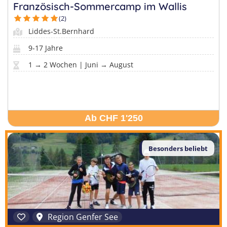
Sprachferien in der Schweiz
Frankreich
Französisch-Sommercamp im Wallis
Tanzcamps
Tessin
(2)
Englisch Sprachferien USA
Portugal
Liddes-St.Bernhard
Skilager
Waadt
Englisch Sprachferien Malta
Österreich
9-17 Jahre
Snowboard-Lager
Wallis
Italienisch Sprachferien Italien
Holland
1 → 2 Wochen | Juni → August
Zürich
Sprachferien in Österreich
USA
Ab CHF 1'250
Besonders beliebt
Region Genfer See