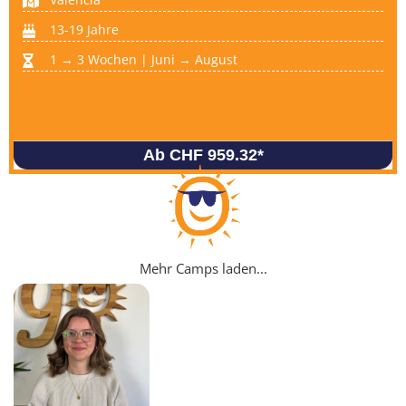
13-19 Jahre
1 → 3 Wochen | Juni → August
Ab CHF 959.32
*
Mehr Camps laden...