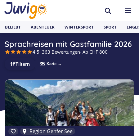
BELIEBT
ABENTEUER
WINTERSPORT
SPORT
ENGLI
Sprachreisen mit Gastfamilie 2026
AKTIVITÄTEN
4.5
· 363 Bewertungen
· Ab CHF 800
Sportcamps
REISEZIELE
🗺 Karte →
Filtern
Lerncamps
Aargau
SPRACHFERIEN
Surfcamps
Basel
Sprachreisen
JUGENDREISEN
Outdoorcamps
Bern
Englisch Sprachferien England
Spanien
Fussballcamps
Freiburg
Sprachferien Frankreich
Italien
Segelcamps
Graubünden
Sprachferien Spanien
Deutschland
Region Genfer See
Tenniscamps
Luzern