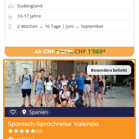
Südengland
10-17 Jahre
2 Wochen → 16 Tage | Juni → September
CHF 1'969
*
Ab CHF 2'169
*
Besonders beliebt
Spanien
Spanisch-Sprachreise Valencia
(32)
Valencia