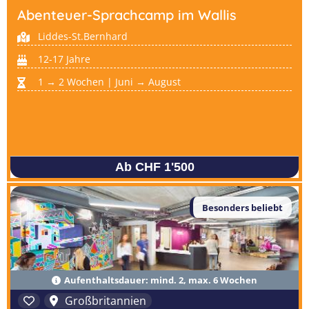
Abenteuer-Sprachcamp im Wallis
Liddes-St.Bernhard
12-17 Jahre
1 → 2 Wochen | Juni → August
Ab CHF 1'500
Besonders beliebt
Aufenthaltsdauer: mind. 2, max. 6 Wochen
Großbritannien