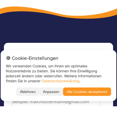
Newsletter
🍪 Cookie-Einstellungen
Wir verwenden Cookies, um Ihnen ein optimales
Melde dich jetzt für unseren Newsletter an, um
Nutzererlebnis zu bieten. Sie können Ihre Einwilligung
tolle Angebote zu erhalten und immer up to
jederzeit ändern oder widerrufen. Weitere Informationen
date zu sein!
finden Sie in unserer
Datenschutzerklärung
.
Trage hier deine E-Mail Adresse ein
*
Ablehnen
Anpassen
Alle Cookies akzeptieren