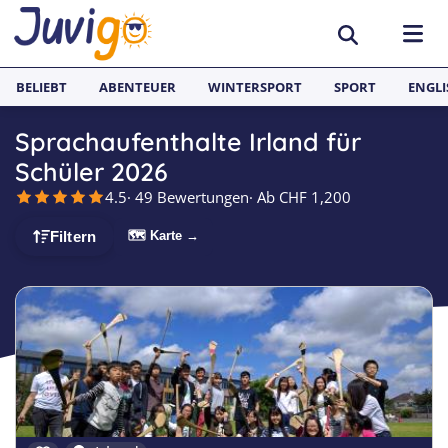
BELIEBT
ABENTEUER
WINTERSPORT
SPORT
ENGLI
Sprachaufenthalte Irland für
AKTIVITÄTEN
Schüler 2026
4.5
· 49 Bewertungen
· Ab CHF 1,200
Sportcamps
REISEZIELE
🗺 Karte →
Filtern
Lerncamps
Aargau
SPRACHFERIEN
Surfcamps
Basel
Sprachreisen
JUGENDREISEN
Outdoorcamps
Bern
Englisch Sprachferien England
Spanien
Fussballcamps
Freiburg
Sprachferien Frankreich
Italien
Segelcamps
Graubünden
Sprachferien Spanien
Deutschland
Tenniscamps
Luzern