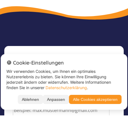
Newsletter
🍪 Cookie-Einstellungen
Wir verwenden Cookies, um Ihnen ein optimales
Melde dich jetzt für unseren Newsletter an, um
Nutzererlebnis zu bieten. Sie können Ihre Einwilligung
tolle Angebote zu erhalten und immer up to
jederzeit ändern oder widerrufen. Weitere Informationen
date zu sein!
finden Sie in unserer
Datenschutzerklärung
.
Trage hier deine E-Mail Adresse ein
*
Ablehnen
Anpassen
Alle Cookies akzeptieren