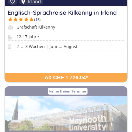
Sprachferien in der Schweiz
Irland
Frankreich
Tanzcamps
Tessin
Englisch-Sprachreise Kilkenny in Irland
Englisch Sprachferien USA
Portugal
(13)
Skilager
Waadt
Englisch Sprachferien Malta
Österreich
Grafschaft Kilkenny
Snowboard-Lager
Wallis
Italienisch Sprachferien Italien
Holland
12-17 Jahre
Zürich
Sprachferien in Österreich
2 → 3 Wochen | Juni → August
USA
Ab CHF 1'726.04
*
keine freien Termine