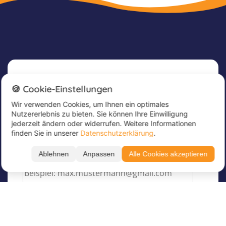
Newsletter
🍪 Cookie-Einstellungen
Wir verwenden Cookies, um Ihnen ein optimales
Melde dich jetzt für unseren Newsletter an, um
Nutzererlebnis zu bieten. Sie können Ihre Einwilligung
tolle Angebote zu erhalten und immer up to
jederzeit ändern oder widerrufen. Weitere Informationen
date zu sein!
finden Sie in unserer
Datenschutzerklärung
.
Trage hier deine E-Mail Adresse ein
*
Ablehnen
Anpassen
Alle Cookies akzeptieren