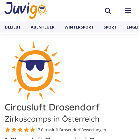
BELIEBT
ABENTEUER
WINTERSPORT
SPORT
ENGLI
AKTIVITÄTEN
Sportcamps
REISEZIELE
Lerncamps
Aargau
SPRACHFERIEN
Surfcamps
Basel
Sprachreisen
JUGENDREISEN
Outdoorcamps
Bern
Englisch Sprachferien England
Circusluft Drosendorf
Spanien
Fussballcamps
Freiburg
Sprachferien Frankreich
Italien
Zirkuscamps in Österreich
Segelcamps
Graubünden
Sprachferien Spanien
Deutschland
17 Circusluft Drosendorf Bewertungen
Tenniscamps
Luzern