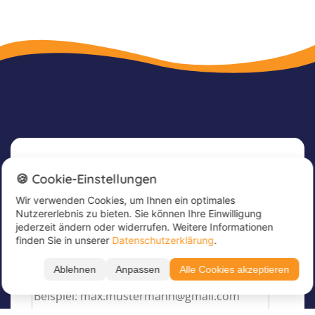
Newsletter
🍪 Cookie-Einstellungen
Wir verwenden Cookies, um Ihnen ein optimales
Melde dich jetzt für unseren Newsletter an, um
Nutzererlebnis zu bieten. Sie können Ihre Einwilligung
tolle Angebote zu erhalten und immer up to
jederzeit ändern oder widerrufen. Weitere Informationen
date zu sein!
finden Sie in unserer
Datenschutzerklärung
.
Trage hier deine E-Mail Adresse ein
*
Ablehnen
Anpassen
Alle Cookies akzeptieren