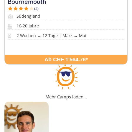
Bournemouth
(4)
Südengland
16-20 Jahre
2 Wochen → 12 Tage | März → Mai
Ab CHF 1'564.76
*
Mehr Camps laden...