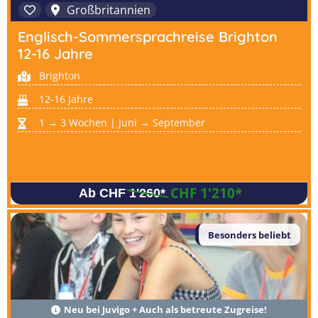
Großbritannien
Englisch-Sommersprachreise Brighton
12-16 Jahre
Brighton
12-16 Jahre
1 → 3 Wochen | Juni → September
CHF 1'210
*
Ab CHF 1'260
*
Besonders beliebt
Neu bei Juvigo + Auch als betreute Zugreise!