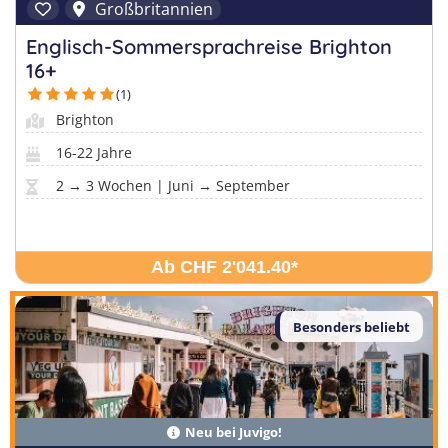
Großbritannien
Englisch-Sommersprachreise Brighton
16+
(1)
Brighton
16-22 Jahre
2 → 3 Wochen | Juni → September
Ab CHF 2'041.40
*
Besonders beliebt
Neu bei Juvigo!