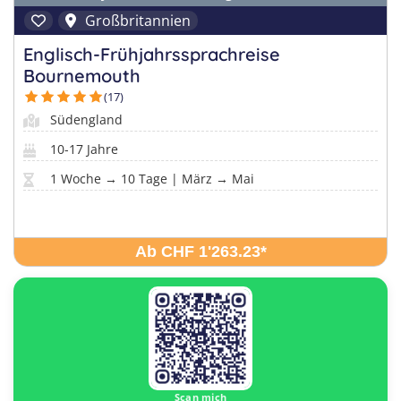
Großbritannien
Englisch-Frühjahrssprachreise
Bournemouth
(17)
Südengland
10-17 Jahre
1 Woche → 10 Tage | März → Mai
Ab CHF 1'263.23
*
Scan mich