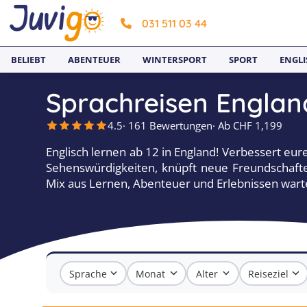
031 511 03 44
BELIEBT
ABENTEUER
WINTERSPORT
SPORT
ENGLI
Sprachreisen Englan
4.5
· 161 Bewertungen
· Ab CHF 1,199
Englisch lernen ab 12 in England! Verbessert eur
Sehenswürdigkeiten, knüpft neue Freundschaften
Mix aus Lernen, Abenteuer und Erlebnissen warte
Sprache
Monat
Alter
Reiseziel