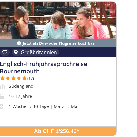
Jetzt als Bus- oder Flugreise buchbar.
Großbritannien
Englisch-Frühjahrssprachreise
Bournemouth
(17)
Südengland
10-17 Jahre
1 Woche → 10 Tage | März → Mai
Ab CHF 1'256.43
*