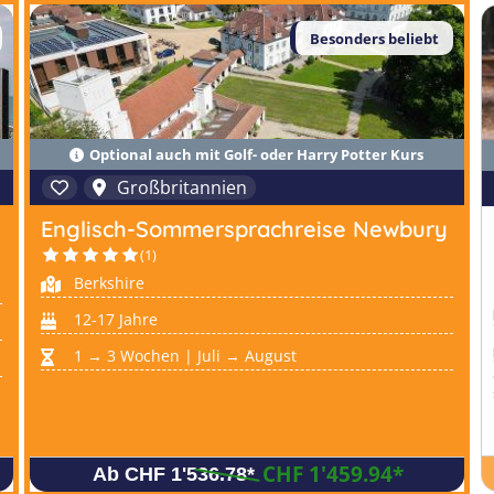
Besonders beliebt
Optional auch mit Golf- oder Harry Potter Kurs
Großbritannien
Englisch-Sommersprachreise Newbury
(1)
Berkshire
12-17 Jahre
1 → 3 Wochen | Juli → August
CHF 1'459.94
*
Ab CHF 1'536.78
*