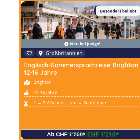
Besonders beliebt
Neu bei Juvigo!
Großbritannien
Englisch-Sommersprachreise Brighton
12-16 Jahre
Brighton
12-16 Jahre
1 → 3 Wochen | Juni → September
CHF 1'210
*
Ab CHF 1'260
*