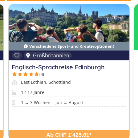
Verschiedene Sport- und Kreativoptionen!
Großbritannien
Englisch-Sprachreise Edinburgh
(4)
East Lothian, Schottland
12-17 Jahre
1 → 3 Wochen | Juli → August
Ab CHF 1'425.01
*