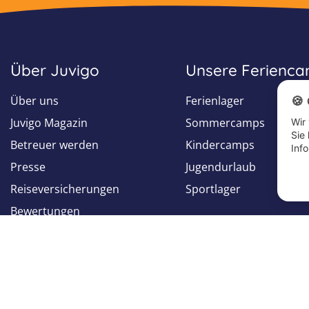
Über Juvigo
Unsere Ferienc
Über uns
Ferienlager
🍪
Juvigo Magazin
Sommercamps
Wir
Sie
Betreuer werden
Kindercamps
Inf
Presse
Jugendurlaub
Reiseversicherungen
Sportlager
Bewertungen
Folge uns auf
Folge uns auf
Facebook
Instagram