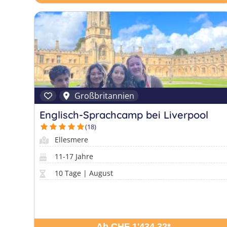
Großbritannien
Englisch-Sprachcamp bei Liverpool
(18)
Ellesmere
11-17 Jahre
10 Tage | August
Ab CHF 1'434.32
*