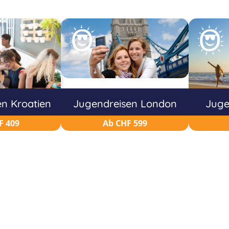
n Kroatien
Jugendreisen London
Juge
F 409
Ab CHF 599