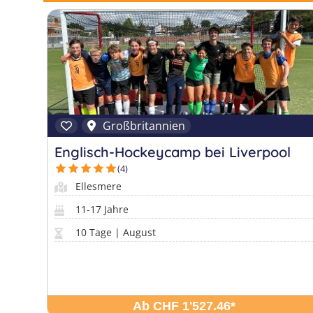
Großbritannien
Englisch-Hockeycamp bei Liverpool
(4)
Ellesmere
11-17 Jahre
10 Tage | August
Ab CHF 1'527.46
*