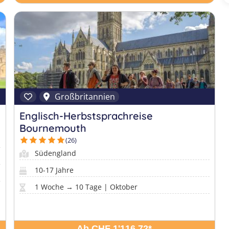
Großbritannien
Englisch-Herbstsprachreise
Bournemouth
(26)
Südengland
10-17 Jahre
1 Woche → 10 Tage | Oktober
Ab CHF 1'116.72
*