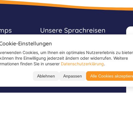
amps
Unsere Sprachreisen
 Cookie-Einstellungen
Sprachferien
Schülersprachferien
 verwenden Cookies, um Ihnen ein optimales Nutzererlebnis zu biete
 können Ihre Einwilligung jederzeit ändern oder widerrufen. Weitere
Englischcamps
ormationen finden Sie in unserer
Datenschutzerklärung
.
Jugendsprachferien
Ablehnen
Anpassen
Alle Cookies akzeptier
Schreib uns auf
Folge uns auf
WhatsApp
TikTok