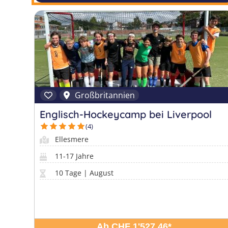
Großbritannien
Englisch-Hockeycamp bei Liverpool
(4)
Ellesmere
11-17 Jahre
10 Tage | August
Ab CHF 1'527.46
*