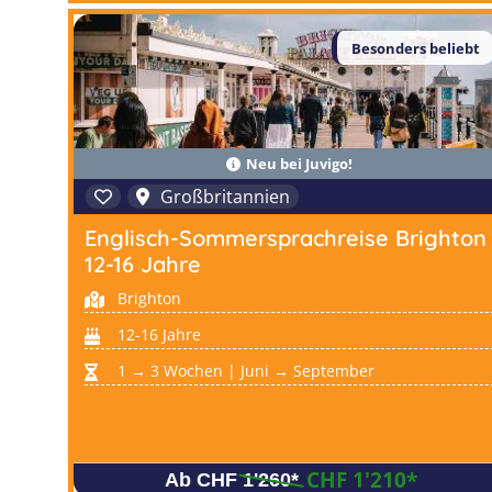
Besonders beliebt
Neu bei Juvigo!
Großbritannien
Englisch-Sommersprachreise Brighton
12-16 Jahre
Brighton
12-16 Jahre
1 → 3 Wochen | Juni → September
CHF 1'210
*
Ab CHF 1'260
*