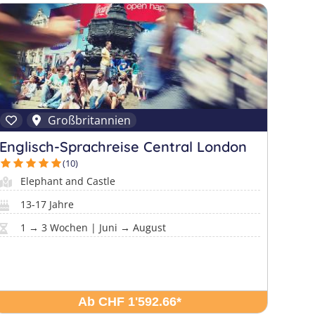
Großbritannien
Englisch-Sprachreise Central London
(10)
Elephant and Castle
13-17 Jahre
1 → 3 Wochen | Juni → August
Ab CHF 1'592.66
*