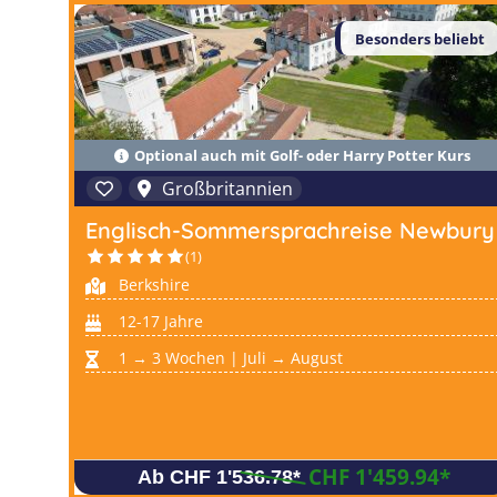
Besonders beliebt
Optional auch mit Golf- oder Harry Potter Kurs
Großbritannien
Englisch-Sommersprachreise Newbury
(1)
Berkshire
12-17 Jahre
1 → 3 Wochen | Juli → August
CHF 1'459.94
*
Ab CHF 1'536.78
*