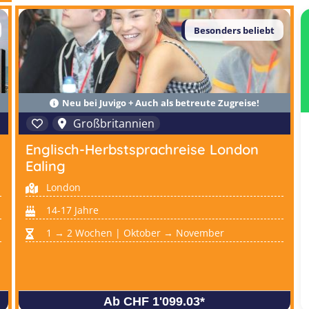
Besonders beliebt
Neu bei Juvigo + Auch als betreute Zugreise!
Großbritannien
Englisch-Herbstsprachreise London
Ealing
London
14-17 Jahre
1 → 2 Wochen | Oktober → November
Ab CHF 1'099.03
*