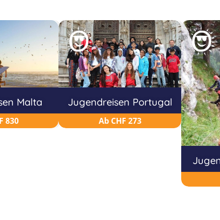
sen Malta
Jugendreisen Portugal
F 830
Ab CHF 273
Jugen