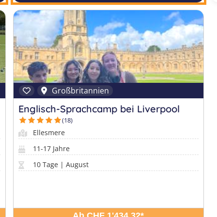
Großbritannien
Englisch-Sprachcamp bei Liverpool
(18)
Ellesmere
11-17 Jahre
10 Tage | August
Ab CHF 1'434.32
*