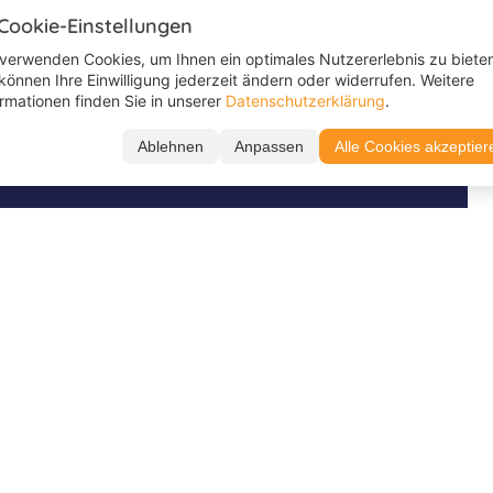
 Cookie-Einstellungen
Sprachferien
Schülersprachferien
 verwenden Cookies, um Ihnen ein optimales Nutzererlebnis zu biete
 können Ihre Einwilligung jederzeit ändern oder widerrufen. Weitere
Englischcamps
ormationen finden Sie in unserer
Datenschutzerklärung
.
Jugendsprachferien
Ablehnen
Anpassen
Alle Cookies akzeptier
Schreib uns auf
Folge uns auf
WhatsApp
TikTok