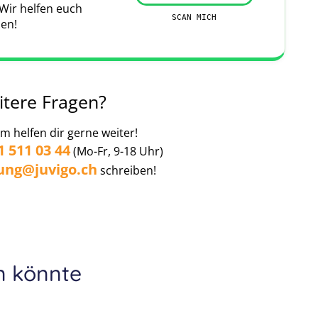
 Wir helfen euch
it der HanseMerkur zusammen. Die HanseMerkur
SCAN MICH
den!
erungsgesellschaft, die massgeschneiderte Lösungen
ice und schneller Schadensabwicklung konnten wir in
eres Reisen ermöglichen.
Leaflet
|
Map data ©
OpenStreetMap
contributors
itere Fragen?
den habt, geht ins Ausland. Um euren Urlaub auch
m helfen dir gerne weiter!
mpfehlen wir euch unseren 5-Sterne-Premium-Schutz.
1 511 03 44
(Mo-Fr, 9-18 Uhr)
gsten Reiseversicherungen auch eine
ung@juvigo.ch
schreiben!
n könnte