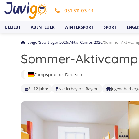
031 511 03 44
BELIEBT
ABENTEUER
WINTERSPORT
SPORT
ENGLI
Juvigo
/
Sportlager 2026
/
Aktiv-Camps 2026
/
Sommer-Aktivcamp
Sommer-Aktivcamp 
Campsprache: Deutsch
8 - 12 Jahre
Niederbayern, Bayern
Jugendherberg