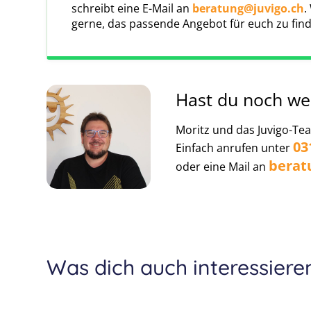
schreibt eine E-Mail an
beratung@juvigo.ch
.
Wir arbeiten seit Jahren Hand in Hand m
gerne, das passende Angebot für euch zu fin
Reiseversicherung ist eine renommierte Versich
für Reisende bietet. Mit exzellentem Kundenserv
den letzten Jahren schon vielen Kunden ein sich
Hast du noch we
Auslandskrankenversicherung
Click map to enable scroll zoom
Wichtig:
Die Reise, für die ihr euch entschie
Moritz und das Juvigo-Tea
ausserhalb
vom Schweiz perfekt abzusichern, e
03
Einfach anrufen unter
Dieser enthält neben den wichti
berat
oder eine Mail an
Auslandskrankenversicherung
.
Was dich auch interessiere