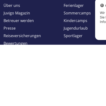
Über uns
Ferienlager
🍪
Juvigo Magazin
Sommercamps
Wir
Sie
Betreuer werden
Kindercamps
Inf
Presse
Jugendurlaub
Reiseversicherungen
Sportlager
Bewertungen
Folge uns auf
Folge uns auf
Facebook
Instagram