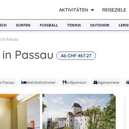
AKTIVITÄTEN
REISEZIELE
SCH
SURFEN
FUSSBALL
TENNIS
OUTDOOR
LERN
 in Passau
in Passau
Ab CHF 467.27
e Passau
Mehrbettzimmer
Vollpension
Eigenanreise