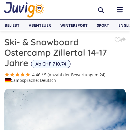
BELIEBT
ABENTEUER
WINTERSPORT
SPORT
ENGLI
Ski- & Snowboard
AKTIVITÄTEN
Ostercamp Zillertal 14-17
Sportcamps
REISEZIELE
Jahre
Ab CHF 710.74
Lerncamps
Aargau
SPRACHFERIEN
4.46 / 5 (Anzahl der Bewertungen: 24)
Campsprache: Deutsch
Surfcamps
Basel
Sprachreisen
JUGENDREISEN
Outdoorcamps
Bern
Englisch Sprachferien England
Spanien
Fussballcamps
Freiburg
Sprachferien Frankreich
Italien
Segelcamps
Graubünden
Sprachferien Spanien
Deutschland
Tenniscamps
Luzern