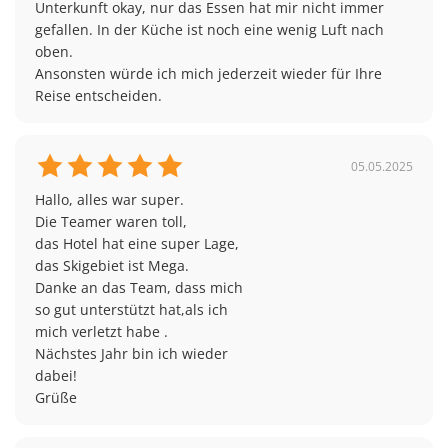
Unterkunft okay, nur das Essen hat mir nicht immer 
Zugang zum Kundencenter erhaltet ihr mit der
Saaler Mühle 100, 51429 Bergisch Gladbach
gefallen. In der Küche ist noch eine wenig Luft nach 
Buchungsbestätigung.
oben. 

22:30 Uhr Frankfurt: Flughafen, Terminal 1 –
Ansonsten würde ich mich jederzeit wieder für Ihre 
Busparkplatz P36
Veranstalter dieser Reise ist Youngstar Travel.
Reise entscheiden.
23:45 Uhr Mannheim: ADAC-Parkplatz, Am
Friedensplatz 6, 68165 Mannheim
05.05.2025
00:30 Uhr Würzburg: TotalEnergies Truckstop,
Würzburger Str. 55, 97318 Biebelried
Hallo, alles war super.

Die Teamer waren toll,

00:30 Uhr Karlsruhe: Busbahnhof, Hinterm
das Hotel hat eine super Lage,

Hauptbahnhof, 76137 Karlsruhe
das Skigebiet ist Mega.

Danke an das Team, dass mich

01:45 Uhr Stuttgart: Esso Tankstelle Leonberg,
so gut unterstützt hat,als ich 

Bruckenbachstraße 46, 71229 Leonberg
mich verletzt habe .

02:30 Uhr Nürnberg: Hinfahrt: Raststätte Nürnberg-
Nächstes Jahr bin ich wieder 

Feucht West an der A9, Fahrtrichtung München.
dabei!

Rückfahrt: Raststätte Nürnberg-Feucht Ost an der A9,
Grüße
Fahrtrichtung Nürnberg