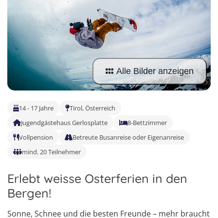
Sprachferien in der Schweiz
Frankreich
Tanzcamps
Tessin
Englisch Sprachferien USA
Portugal
Skilager
Waadt
Englisch Sprachferien Malta
Österreich
Snowboard-Lager
Wallis
Italienisch Sprachferien Italien
Holland
Alle Bilder anzeigen
Zürich
Sprachferien in Österreich
USA
14 - 17 Jahre
Tirol, Österreich
Jugendgästehaus Gerlosplatte
8-Bettzimmer
Vollpension
Betreute Busanreise oder Eigenanreise
mind. 20 Teilnehmer
Erlebt weisse Osterferien in den
Bergen!
Sonne, Schnee und die besten Freunde – mehr braucht