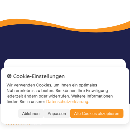
Newsletter
🍪 Cookie-Einstellungen
Wir verwenden Cookies, um Ihnen ein optimales
Melde dich jetzt für unseren Newsletter an, um
Nutzererlebnis zu bieten. Sie können Ihre Einwilligung
tolle Angebote zu erhalten und immer up to
jederzeit ändern oder widerrufen. Weitere Informationen
date zu sein!
finden Sie in unserer
Datenschutzerklärung
.
Ab CHF 809
Trage hier deine E-Mail Adresse ein
*
Ablehnen
Anpassen
Alle Cookies akzeptieren
zur Buchung →
2 buchbare Termine
4.46 / 5