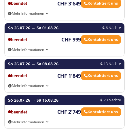
CHF 3'649
beendet
Kontaktiert uns
Mehr Informationen
An- und Abreisemöglichkeiten: Eigenanreise, Begleitete Zugreise
So 26.07.26
Genf-Cornavin (inkl. Ticket), Begleitete Zugreise Zürich HBF (inkl.
→
Sa 01.08.26
6 Nächte
Ticket), Flughafentransfer (Genf)
CHF 999
beendet
Kontaktiert uns
Mehr Informationen
25
26
An- und Abreisemöglichkeiten: Eigenanreise, Begleitete Zugreise
27
So 26.07.26
Genf-Cornavin (inkl. Ticket), Begleitete Zugreise Zürich HBF (inkl.
→
Sa 08.08.26
13 Nächte
Ticket), Flughafentransfer (Genf)
CHF 1'849
beendet
Kontaktiert uns
Mehr Informationen
An- und Abreisemöglichkeiten: Eigenanreise, Begleitete Zugreise
So 26.07.26
Genf-Cornavin (inkl. Ticket), Begleitete Zugreise Zürich HBF (inkl.
→
Sa 15.08.26
20 Nächte
Ticket), Flughafentransfer (Genf)
CHF 2'749
beendet
Kontaktiert uns
Mehr Informationen