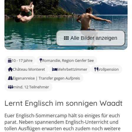
Sprachferien in der Schweiz
Frankreich
Tanzcamps
Tessin
Englisch Sprachferien USA
Portugal
Skilager
Waadt
Englisch Sprachferien Malta
Österreich
Snowboard-Lager
Wallis
Italienisch Sprachferien Italien
Holland
Alle Bilder anzeigen
Zürich
Sprachferien in Österreich
USA
10 - 17 Jahre
Romandie, Region Genfer See
Château Monteret
Mehrbettzimmer
Vollpension
Eigenanreise | Transfer gegen Aufpreis
mind. 12 Teilnehmer
Lernt Englisch im sonnigen Waadt
Euer Englisch-Sommercamp hält so einiges für euch
parat. Neben spannendem Englisch-Unterricht und
4
tollen Ausflügen erwarten euch zudem noch weitere
5