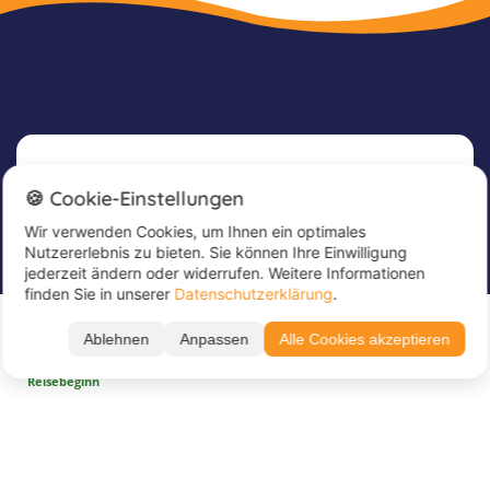
Newsletter
🍪 Cookie-Einstellungen
Wir verwenden Cookies, um Ihnen ein optimales
Melde dich jetzt für unseren Newsletter an, um
Nutzererlebnis zu bieten. Sie können Ihre Einwilligung
tolle Angebote zu erhalten und immer up to
jederzeit ändern oder widerrufen. Weitere Informationen
date zu sein!
finden Sie in unserer
Datenschutzerklärung
.
Ab CHF 999
Trage hier deine E-Mail Adresse ein
*
Ablehnen
Anpassen
Alle Cookies akzeptieren
zur Buchung →
3 buchbare Termine
Kostenlose Stornierung bis 14 Tage vor
Reisebeginn