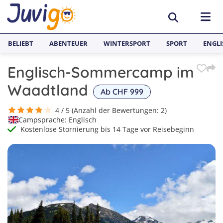
BELIEBT
ABENTEUER
WINTERSPORT
SPORT
ENGLI
Englisch-Sommercamp im
AKTIVITÄTEN
Waadtland
Ab CHF 999
Sportcamps
REISEZIELE
4 / 5 (Anzahl der Bewertungen: 2)
Campsprache: Englisch
Lerncamps
Aargau
SPRACHFERIEN
Kostenlose Stornierung bis 14 Tage vor Reisebeginn
Surfcamps
Basel
Sprachreisen
JUGENDREISEN
Outdoorcamps
Bern
Englisch Sprachferien England
Spanien
Fussballcamps
Freiburg
Sprachferien Frankreich
Italien
1
Segelcamps
Graubünden
2
Sprachferien Spanien
Deutschland
3
Tenniscamps
Luzern