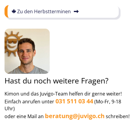
An- und Abreisemöglichkeiten: Eigenanreise, Begleitete Zugreise
Genf-Cornavin (inkl. Ticket), Begleitete Zugreise Zürich HBF (inkl.
Zu den Herbstterminen
Ticket), Flughafentransfer (Genf)
28
29
30
Hast du noch weitere Fragen?
Kimon und das Juvigo-Team helfen dir gerne weiter!
031 511 03 44
Einfach anrufen unter
(Mo-Fr, 9-18
Uhr)
beratung@juvigo.ch
oder eine Mail an
schreiben!